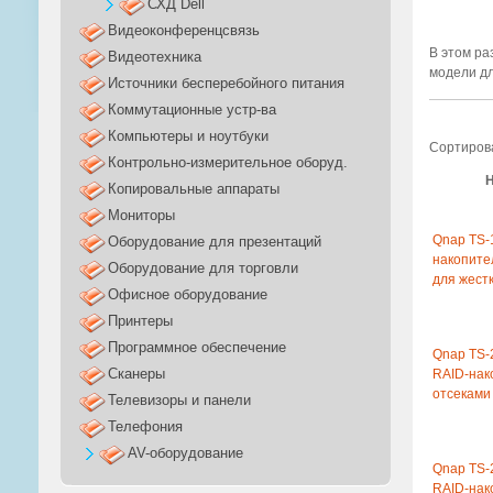
СХД Dell
Видеоконференцсвязь
В этом р
Видеотехника
модели дл
Источники бесперебойного питания
Коммутационные устр-ва
Компьютеры и ноутбуки
Сортиров
Контрольно-измерительное оборуд.
Н
Копировальные аппараты
Мониторы
Qnap TS-
Оборудование для презентаций
накопител
Оборудование для торговли
для жестк
Офисное оборудование
Принтеры
Программное обеспечение
Qnap TS-
Сканеры
RAID-нак
отсекам
Телевизоры и панели
Телефония
AV-оборудование
Qnap TS-
RAID-нак