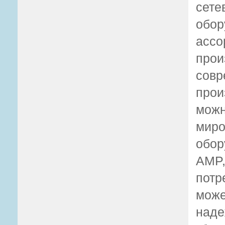
сете
обо
ассо
про
сов
прои
можн
мир
обор
AMP,
потр
може
наде