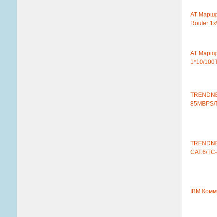
AT Маршр
Router 1
AT Маршр
1*10/100
TRENDNE
85MBPS/
TRENDNE
CAT.6/TC
IBM Комм