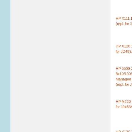
HP X111 
(repl. for
HP X120 1
for JD493
HP 5500-
8x10/100/
Managed d
(repl. fo
HP M220 8
for J9468