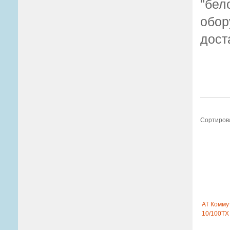
"бел
обор
дост
Сортиров
AT Коммут
10/100TX 