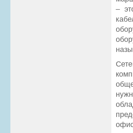
– эт
кабе
обор
обор
назы
Сете
комп
обще
нуж
обл
пред
офис