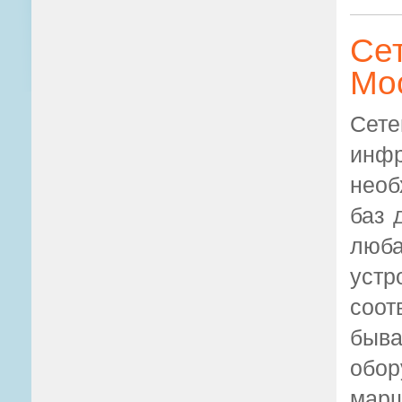
Се
Мо
Сет
инф
необ
баз 
люба
устр
соот
быв
обор
марш