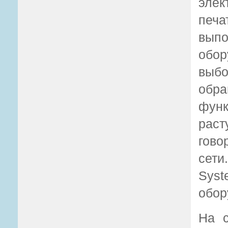
элек
печа
выпо
обор
выбо
обра
фун
раст
гово
сети
Sys
обор
На с