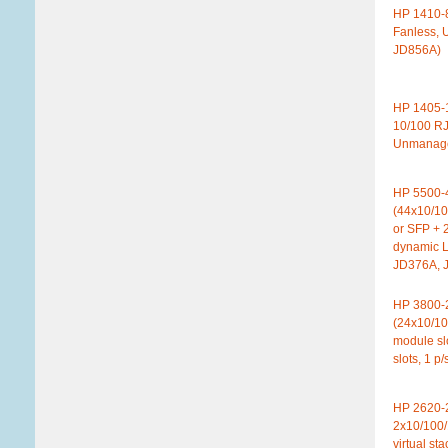
HP 1410-8
Fanless, 
JD856A)
HP 1405-1
10/100 RJ
Unmanag
HP 5500-4
(44x10/1
or SFP + 
dynamic L3
JD376A, 
HP 3800-
(24x10/1
module sl
slots, 1 p/
HP 2620-2
2x10/100/
virtual sta